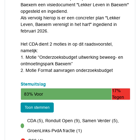
Baexem een visiedocument "Lekker Leven in Baexem"
opgesteld en ingediend.
Als vervolg hierop is er een concreter plan "Lekker
Leven, Baexem verenigt in het hart" ingediend in
februari 2026.
Het CDA dient 2 moties in op dit raadsvoorstel,
namelijk:
1. Motie “Onderzoeksbudget uitwerking beweeg- en
ontmoetingspark Baexem”
2. Motie Format aanvragen onderzoeksbudget
Stemuitslag
17%
83% Voor
Tegen
Toon stemmen
CDA (5), Ronduit Open (9), Samen Verder (5),
voor
GroenLinks-PvdA fractie (1)