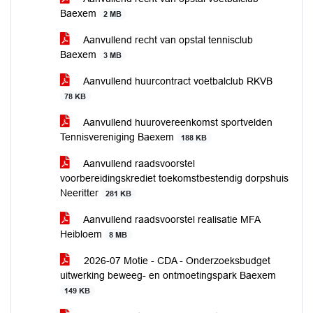
Baexem
2 MB
Aanvullend recht van opstal tennisclub
Baexem
3 MB
Aanvullend huurcontract voetbalclub RKVB
78 KB
Aanvullend huurovereenkomst sportvelden
Tennisvereniging Baexem
188 KB
Aanvullend raadsvoorstel
voorbereidingskrediet toekomstbestendig dorpshuis
Neeritter
281 KB
Aanvullend raadsvoorstel realisatie MFA
Heibloem
8 MB
2026-07 Motie - CDA - Onderzoeksbudget
uitwerking beweeg- en ontmoetingspark Baexem
149 KB