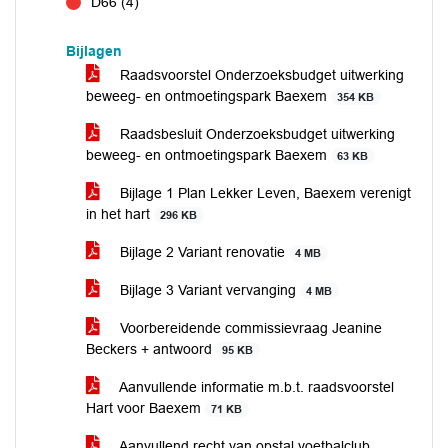
D66 (4)
tegen
Bijlagen
Raadsvoorstel Onderzoeksbudget uitwerking
beweeg- en ontmoetingspark Baexem
354 KB
Raadsbesluit Onderzoeksbudget uitwerking
beweeg- en ontmoetingspark Baexem
63 KB
Bijlage 1 Plan Lekker Leven, Baexem verenigt
in het hart
296 KB
Bijlage 2 Variant renovatie
4 MB
Bijlage 3 Variant vervanging
4 MB
Voorbereidende commissievraag Jeanine
Beckers + antwoord
95 KB
Aanvullende informatie m.b.t. raadsvoorstel
Hart voor Baexem
71 KB
Aanvullend recht van opstal voetbalclub