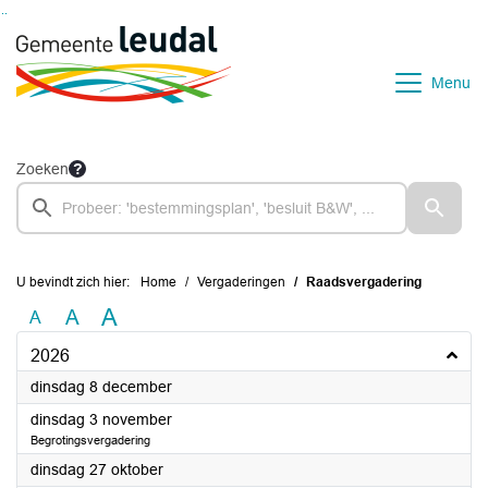
Ga naar de inhoud van deze pagina
Ga naar het zoeken
Ga naar het menu
Menu
Zoeken
U bevindt zich hier:
Home
Vergaderingen
Raadsvergadering
A
A
A
2026
2026
dinsdag 8 december
2026
dinsdag 3 november
Begrotingsvergadering
2026
dinsdag 27 oktober