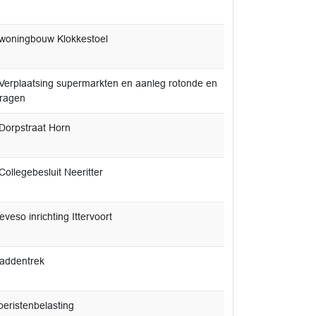
woningbouw Klokkestoel
Verplaatsing supermarkten en aanleg rotonde en
vragen
Dorpstraat Horn
ollegebesluit Neeritter
veso inrichting Ittervoort
addentrek
oeristenbelasting