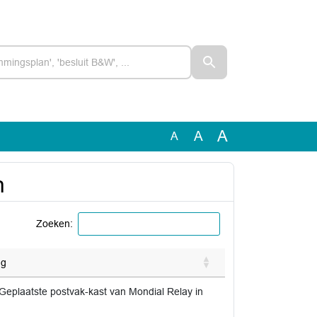
A
A
A
n
Zoeken:
ng
Geplaatste postvak-kast van Mondial Relay in