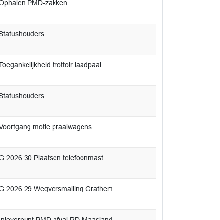
 Ophalen PMD-zakken
Statushouders
oegankelijkheid trottoir laadpaal
Statushouders
Voortgang motie praalwagens
2026.30 Plaatsen telefoonmast
 2026.29 Wegversmalling Grathem
Inleverpunt PMD afval RD-Maasland