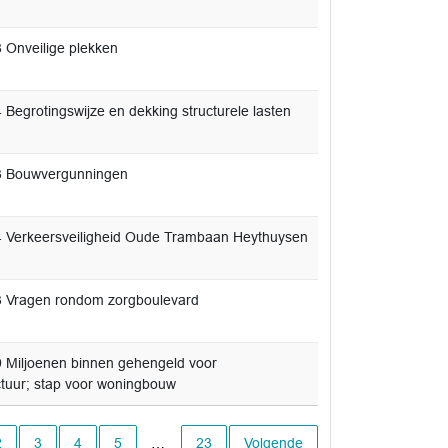
 Onveilige plekken
 Begrotingswijze en dekking structurele lasten
3 Bouwvergunningen
 Verkeersveiligheid Oude Trambaan Heythuysen
 Vragen rondom zorgboulevard
 Miljoenen binnen gehengeld voor
uctuur; stap voor woningbouw
ge pagina
2
3
4
5
…
23
Volgende