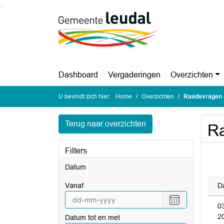
Ga naar de inhoud van deze pagina
Ga naar het zoeken
Ga naar het menu
Dashboard
Vergaderingen
Overzichten
U bevindt zich hier:
Home
Overzichten
Raadsvragen 
Terug naar overzichten
Ra
Filters
Datum
vanaf
D
Selecteer
0
een
2
Datum tot en met
datum