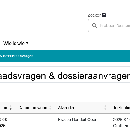
Zoeken
Wie is wie
& dossieraanvragen
adsvragen & dossieraanvrage
atum
Datum antwoord
Afzender
Toelichti
3-08-
Fractie Ronduit Open
2026.67 
026
Grathem