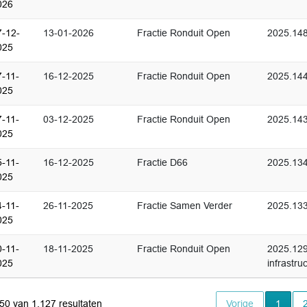
026
7-12-
13-01-2026
Fractie Ronduit Open
2025.148
025
7-11-
16-12-2025
Fractie Ronduit Open
2025.144
025
7-11-
03-12-2025
Fractie Ronduit Open
2025.14
025
5-11-
16-12-2025
Fractie D66
2025.134
025
4-11-
26-11-2025
Fractie Samen Verder
2025.133
025
0-11-
18-11-2025
Fractie Ronduit Open
2025.129
025
infrastr
Huidi
 50 van 1,127 resultaten
Vorige
1