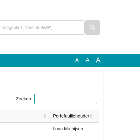
A
A
A
Zoeken:
Portefeuillehouder
Ilona Mathijsen