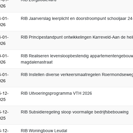
026
4-01-
RIB Jaarverslag leerplicht en doorstroompunt schooljaar 24
026
4-01-
RIB Principestandpunt ontwikkelingen Karreveld-Aan de he
026
3-01-
RIB Realiseren levensloopbestendig appartementengebouw
026
magdalenastraat
6-01-
RIB Instellen diverse verkeersmaatregelen Roermondsewe
026
6-12-
RIB Uitvoeringsprogramma VTH 2026
025
6-12-
RIB Subsidieregeling sloop voormalige bedrijfsbebouwing
025
6-12-
RIB Woningbouw Leudal