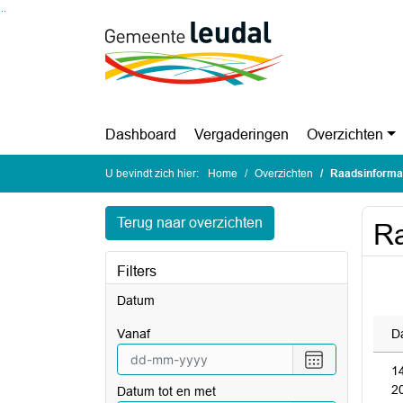
Ga naar de inhoud van deze pagina
Ga naar het zoeken
Ga naar het menu
Dashboard
Vergaderingen
Overzichten
U bevindt zich hier:
Home
Overzichten
Raadsinforma
Terug naar overzichten
Ra
Filters
Datum
vanaf
D
Selecteer
1
een
2
Datum tot en met
datum