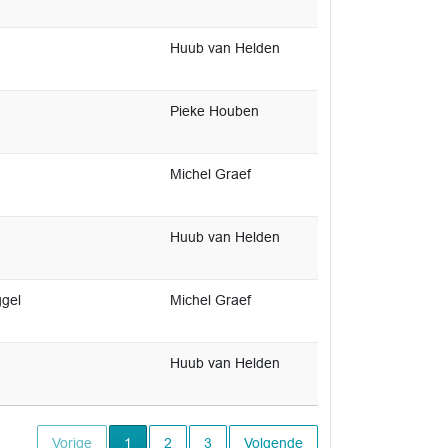
Huub van Helden
Pieke Houben
Michel Graef
Huub van Helden
ggel
Michel Graef
Huub van Helden
Huidige pagina
Vorige
1
2
3
Volgende