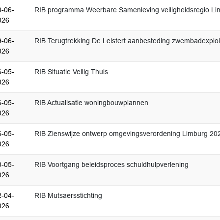
0-06-
RIB programma Weerbare Samenleving veiligheidsregio L
026
9-06-
RIB Terugtrekking De Leistert aanbesteding zwembadexploi
026
6-05-
RIB Situatie Veilig Thuis
026
6-05-
RIB Actualisatie woningbouwplannen
026
6-05-
RIB Zienswijze ontwerp omgevingsverordening Limburg 20
026
0-05-
RIB Voortgang beleidsproces schuldhulpverlening
026
2-04-
RIB Mutsaersstichting
026