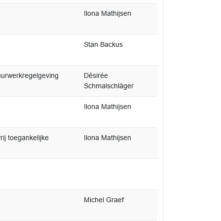
Ilona Mathijsen
Stan Backus
uurwerkregelgeving
Désirée
Schmalschläger
Ilona Mathijsen
ij toegankelijke
Ilona Mathijsen
Michel Graef