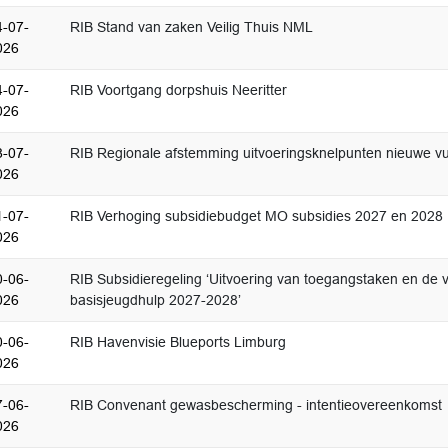
4-07-
RIB Stand van zaken Veilig Thuis NML
026
4-07-
RIB Voortgang dorpshuis Neeritter
026
8-07-
RIB Regionale afstemming uitvoeringsknelpunten nieuwe v
026
1-07-
RIB Verhoging subsidiebudget MO subsidies 2027 en 2028
026
0-06-
RIB Subsidieregeling ‘Uitvoering van toegangstaken en de vr
026
basisjeugdhulp 2027-2028’
0-06-
RIB Havenvisie Blueports Limburg
026
7-06-
RIB Convenant gewasbescherming - intentieovereenkomst
026