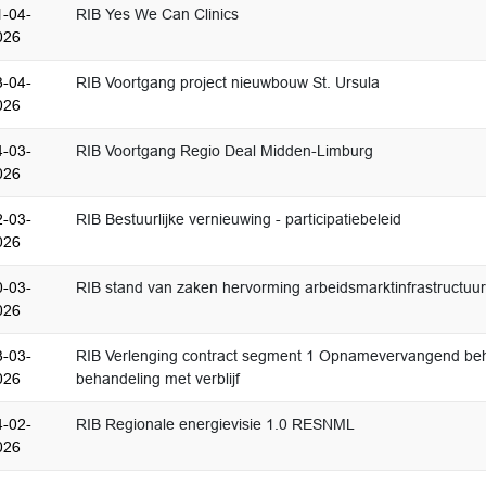
1-04-
RIB Yes We Can Clinics
026
3-04-
RIB Voortgang project nieuwbouw St. Ursula
026
4-03-
RIB Voortgang Regio Deal Midden-Limburg
026
2-03-
RIB Bestuurlijke vernieuwing - participatiebeleid
026
0-03-
RIB stand van zaken hervorming arbeidsmarktinfrastructuu
026
3-03-
RIB Verlenging contract segment 1 Opnamevervangend be
026
behandeling met verblijf
4-02-
RIB Regionale energievisie 1.0 RESNML
026