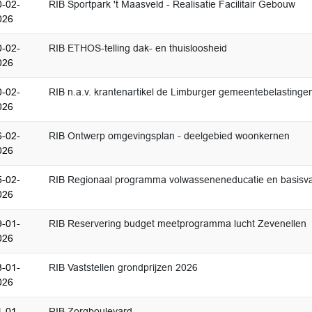
0-02-
RIB Sportpark 't Maasveld - Realisatie Facilitair Gebouw
026
0-02-
RIB ETHOS-telling dak- en thuisloosheid
026
0-02-
RIB n.a.v. krantenartikel de Limburger gemeentebelastinge
026
6-02-
RIB Ontwerp omgevingsplan - deelgebied woonkernen
026
5-02-
RIB Regionaal programma volwasseneneducatie en basisv
026
9-01-
RIB Reservering budget meetprogramma lucht Zevenellen
026
8-01-
RIB Vaststellen grondprijzen 2026
026
1-01-
RIB Zorgboulevard