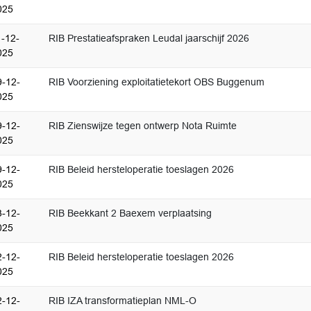
025
1-12-
RIB Prestatieafspraken Leudal jaarschijf 2026
025
9-12-
RIB Voorziening exploitatietekort OBS Buggenum
025
9-12-
RIB Zienswijze tegen ontwerp Nota Ruimte
025
9-12-
RIB Beleid hersteloperatie toeslagen 2026
025
3-12-
RIB Beekkant 2 Baexem verplaatsing
025
2-12-
RIB Beleid hersteloperatie toeslagen 2026
025
2-12-
RIB IZA transformatieplan NML-O