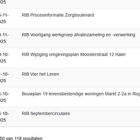
025
6-11-
RIB Procesinformatie Zorgboulevard
025
8-11-
RIB Voortgang werkgroep afvalinzameling en -verwerking
025
9-10-
RIB Wijziging omgevingsplan Moosterstraat 12 Haler
025
1-10-
RIB Vier het Leven
025
4-10-
Bouwplan 19 levensbestendige woningen Markt 2-2a in Ro
025
4-10-
RIB Septembercirculaire
025
 50 van 118 resultaten