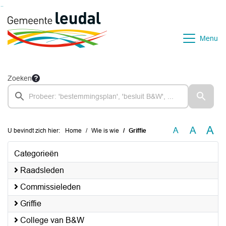
Ga naar de inhoud van deze pagina
Ga naar het zoeken
Ga naar het menu
Menu
Zoeken
A
A
A
U bevindt zich hier:
Home
Wie is wie
Griffie
Categorieën
Raadsleden
Commissieleden
Griffie
College van B&W