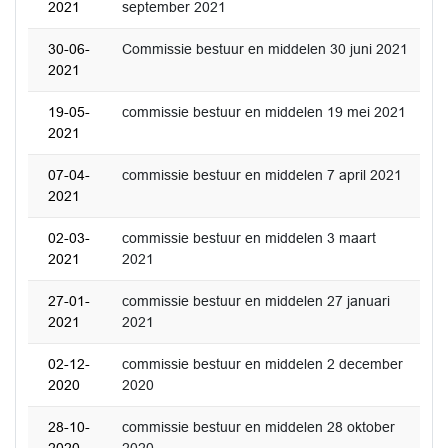
2021
september 2021
30-06-
Commissie bestuur en middelen 30 juni 2021
2021
19-05-
commissie bestuur en middelen 19 mei 2021
2021
07-04-
commissie bestuur en middelen 7 april 2021
2021
02-03-
commissie bestuur en middelen 3 maart
2021
2021
27-01-
commissie bestuur en middelen 27 januari
2021
2021
02-12-
commissie bestuur en middelen 2 december
2020
2020
28-10-
commissie bestuur en middelen 28 oktober