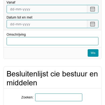
vanaf
Selecte
een
Datum tot en met
datum
vanaf
Selecte
een
datum
Omschrijving
tot
en
met
Wis
Besluitenlijst cie bestuur en
middelen
Zoeken: