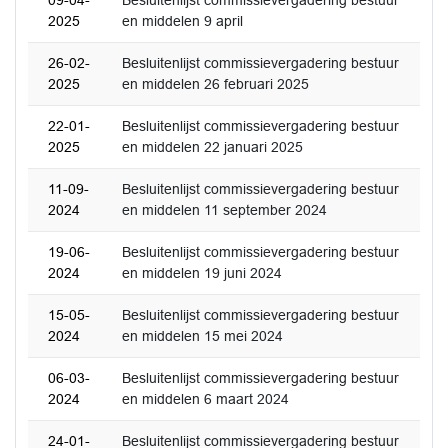
09-04-
Besluitenlijst commissievergadering bestuur
2025
en middelen 9 april
26-02-
Besluitenlijst commissievergadering bestuur
2025
en middelen 26 februari 2025
22-01-
Besluitenlijst commissievergadering bestuur
2025
en middelen 22 januari 2025
11-09-
Besluitenlijst commissievergadering bestuur
2024
en middelen 11 september 2024
19-06-
Besluitenlijst commissievergadering bestuur
2024
en middelen 19 juni 2024
15-05-
Besluitenlijst commissievergadering bestuur
2024
en middelen 15 mei 2024
06-03-
Besluitenlijst commissievergadering bestuur
2024
en middelen 6 maart 2024
24-01-
Besluitenlijst commissievergadering bestuur