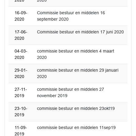
2020
2020
16-09-
Commissie bestuur en middelen 16
2020
september 2020
17-06-
Commissie bestuur en middelen 17 juni 2020
2020
04-03-
commissie bestuur en middelen 4 maart
2020
2020
29-01-
commissie bestuur en middelen 29 januari
2020
2020
27-11-
commissie bestuur en middelen 27
2019
november 2019
23-10-
commissie bestuur en middelen 23okt19
2019
11-09-
commissie bestuur en middelen 11sep19
2019