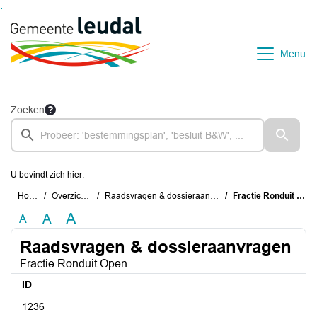
Ga naar de inhoud van deze pagina
Ga naar het zoeken
Ga naar het menu
Menu
Zoeken
U bevindt zich hier:
Home
Overzichten
Raadsvragen & dossieraanvragen
Fractie Ronduit Open
A
A
A
Raadsvragen & dossieraanvragen
Fractie Ronduit Open
ID
1236