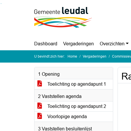
Ga naar de inhoud van deze pagina
Ga naar het zoeken
Ga naar het menu
Dashboard
Vergaderingen
Overzichten
U bevindt zich hier:
Home
Vergaderingen
Commissieve
Ra
1 Opening
Toelichting op agendapunt 1
2 Vaststellen agenda
Toelichting op agendapunt 2
Voorlopige agenda
3 Vaststellen besluitenlijst