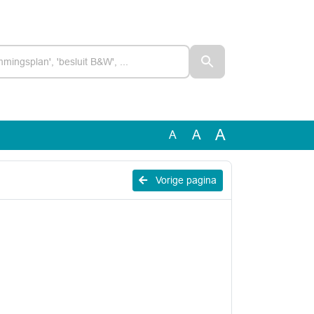
A
A
A
Vorige pagina