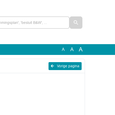
A
A
A
Vorige pagina