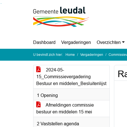
Ga naar de inhoud van deze pagina
Ga naar het zoeken
Ga naar het menu
Dashboard
Vergaderingen
Overzichten
U bevindt zich hier:
Home
Vergaderingen
Commissieve
2024-05-
Ra
15_Commissievergadering
Bestuur en middelen_Besluitenlijst
1 Opening
Afmeldingen commissie
bestuur en middelen 15 mei
2 Vaststellen agenda