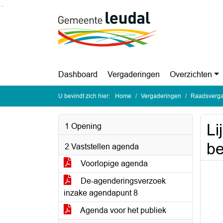
Ga naar de inhoud van deze pagina
Ga naar het zoeken
Ga naar het menu
Dashboard
Vergaderingen
Overzichten
U bevindt zich hier:
Home
Vergaderingen
Raadsverga
Li
1 Opening
be
2 Vaststellen agenda
Voorlopige agenda
De-agenderingsverzoek
inzake agendapunt 8
Agenda voor het publiek