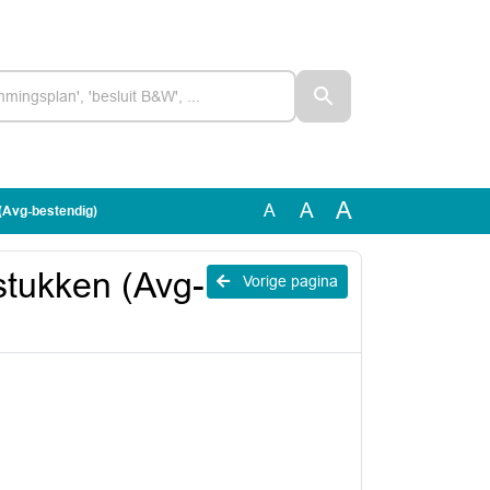
A
A
A
(Avg-bestendig)
stukken (Avg-
Vorige pagina