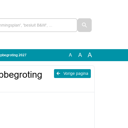
A
A
A
rpbegroting 2027
rpbegroting
Vorige pagina