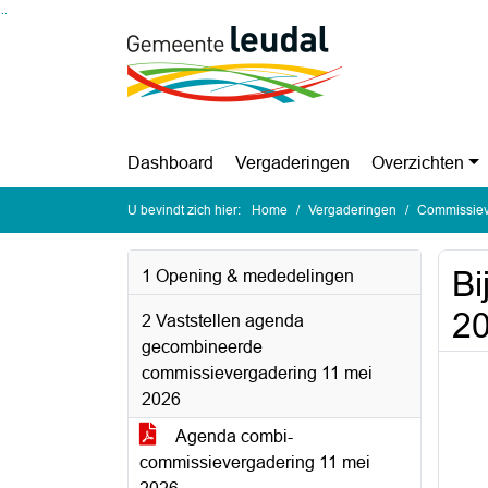
Ga naar de inhoud van deze pagina
Ga naar het zoeken
Ga naar het menu
Dashboard
Vergaderingen
Overzichten
U bevindt zich hier:
Home
Vergaderingen
Commissiev
Bi
1 Opening & mededelingen
2
2 Vaststellen agenda
gecombineerde
commissievergadering 11 mei
2026
Agenda combi-
commissievergadering 11 mei