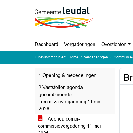
Ga naar de inhoud van deze pagina
Ga naar het zoeken
Ga naar het menu
Dashboard
Vergaderingen
Overzichten
U bevindt zich hier:
Home
Vergaderingen
Commissiev
Br
1 Opening & mededelingen
2 Vaststellen agenda
gecombineerde
commissievergadering 11 mei
2026
Agenda combi-
commissievergadering 11 mei