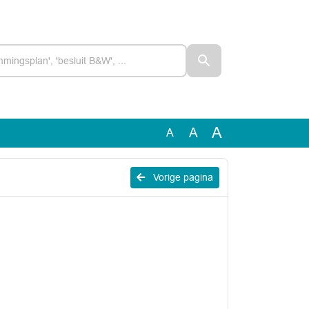
A
A
A
Vorige pagina