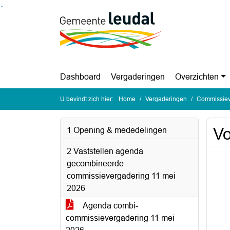
Ga naar de inhoud van deze pagina
Ga naar het zoeken
Ga naar het menu
Dashboard
Vergaderingen
Overzichten
U bevindt zich hier:
Home
Vergaderingen
Commissiev
Vo
1 Opening & mededelingen
2 Vaststellen agenda
gecombineerde
commissievergadering 11 mei
2026
Agenda combi-
commissievergadering 11 mei