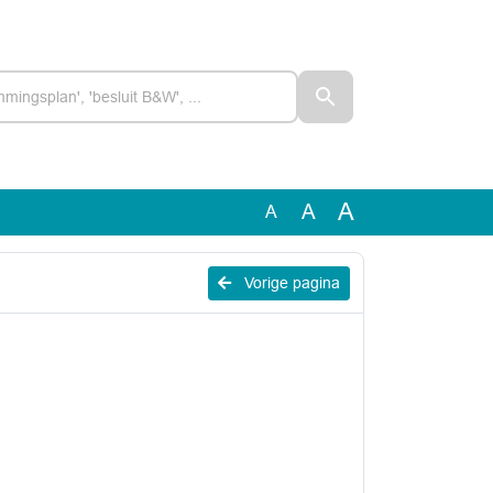
A
A
A
Vorige pagina