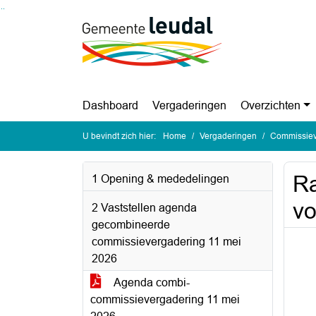
Ga naar de inhoud van deze pagina
Ga naar het zoeken
Ga naar het menu
Dashboard
Vergaderingen
Overzichten
U bevindt zich hier:
Home
Vergaderingen
Commissiev
Ra
1 Opening & mededelingen
vo
2 Vaststellen agenda
gecombineerde
commissievergadering 11 mei
2026
Agenda combi-
commissievergadering 11 mei