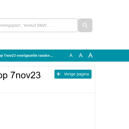
A
A
A
ov23 voortgezette raadsvergadering
 op 7nov23
Vorige pagina