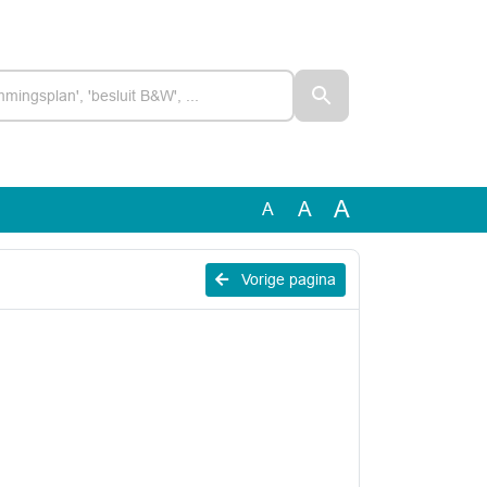
A
A
A
Vorige pagina