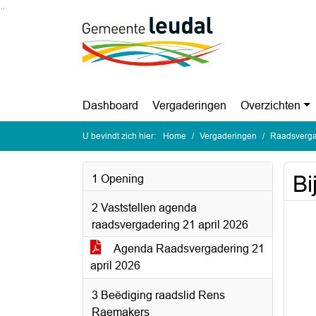
Ga naar de inhoud van deze pagina
Ga naar het zoeken
Ga naar het menu
Dashboard
Vergaderingen
Overzichten
U bevindt zich hier:
Home
Vergaderingen
Raadsvergad
Bi
1 Opening
2 Vaststellen agenda
raadsvergadering 21 april 2026
Agenda Raadsvergadering 21
april 2026
3 Beëdiging raadslid Rens
Raemakers