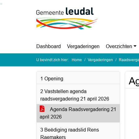
Ga naar de inhoud van deze pagina
Ga naar het zoeken
Ga naar het menu
Dashboard
Vergaderingen
Overzichten
U bevindt zich hier:
Home
Vergaderingen
Raadsvergad
Ag
1 Opening
2 Vaststellen agenda
raadsvergadering 21 april 2026
Agenda Raadsvergadering 21
april 2026
3 Beëdiging raadslid Rens
Raemakers