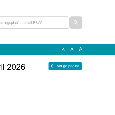
A
A
A
il 2026
Vorige pagina