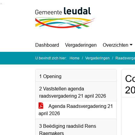
Ga naar de inhoud van deze pagina
Ga naar het zoeken
Ga naar het menu
Dashboard
Vergaderingen
Overzichten
U bevindt zich hier:
Home
Vergaderingen
Raadsvergad
Co
1 Opening
2
2 Vaststellen agenda
raadsvergadering 21 april 2026
Agenda Raadsvergadering 21
april 2026
3 Beëdiging raadslid Rens
Raemakers