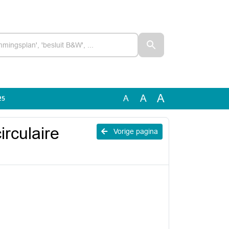
A
A
A
25
rculaire
Vorige pagina